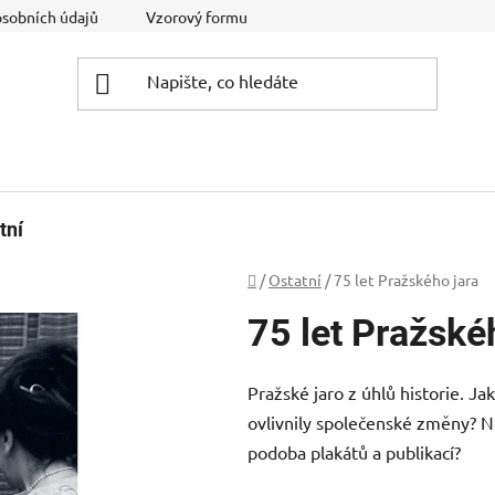
osobních údajů
Vzorový formulář pro odstoupení od smlouvy
tní
Domů
/
Ostatní
/
75 let Pražského jara
75 let Pražské
Pražské jaro z úhlů historie. Ja
ovlivnily společenské změny? N
podoba plakátů a publikací?