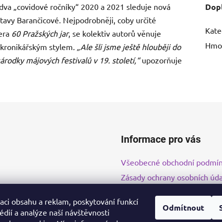
í dva „covidové ročníky“ 2020 a 2021 sleduje nová
Dop
tavy Barančicové. Nejpodrobněji, coby určité
Kate
nera
60 Pražských jar
, se kolektiv autorů věnuje
Hmo
e kronikářským stylem
. „Ale šli jsme ještě hlouběji do
zárodky májových festivalů v 19. století,“
upozorňuje
Informace pro vás
Všeobecné obchodní podmí
Zásady ochrany osobních úda
Vzorový formulář pro odsto
aci obsahu a reklam, poskytování funkcí
Odmítnout
édií a analýze naší návštěvnosti