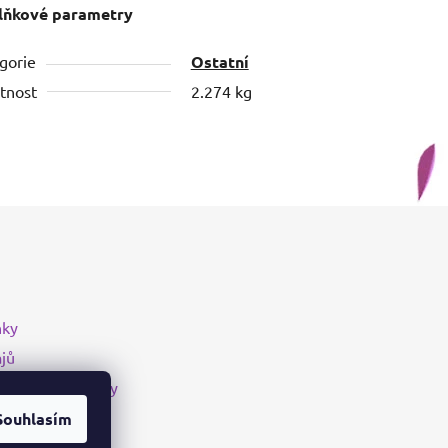
lňkové parametry
gorie
Ostatní
tnost
2.274 kg
nky
jů
upení od smlouvy
Souhlasím