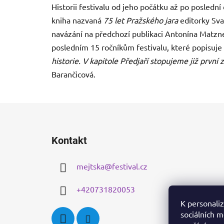
Historii festivalu od jeho počátku až po posledn
kniha nazvaná
75 let Pražského jara
editorky Sva
navázání na předchozí publikaci Antonína Matz
posledním 15 ročníkům festivalu, které popisuj
historie. V kapitole Předjaří stopujeme již první 
Barančicová.
Z
á
Kontakt
p
a
mejtska
@
festival.cz
t
í
+420731820053
K personaliz
sociálních m