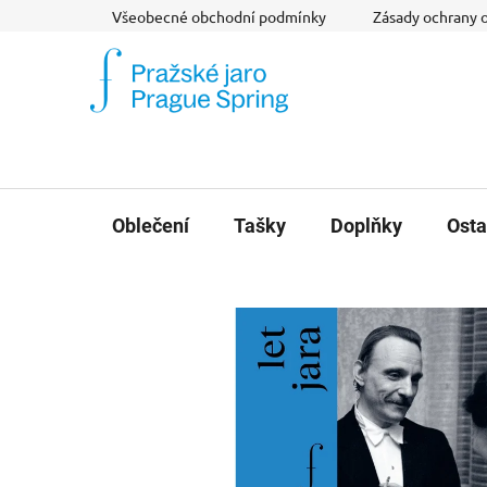
Přejít
Všeobecné obchodní podmínky
Zásady ochrany 
na
obsah
Oblečení
Tašky
Doplňky
Osta