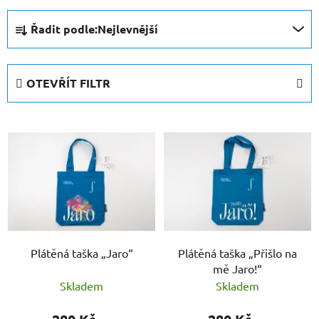
Ř
Řadit podle:
Nejlevnější
a
z
e
OTEVŘÍT FILTR
n
í
V
p
ý
r
p
o
i
d
s
u
p
k
r
t
Plátěná taška „Jaro“
Plátěná taška „Přišlo na
o
ů
mě Jaro!“
d
Skladem
Skladem
u
k