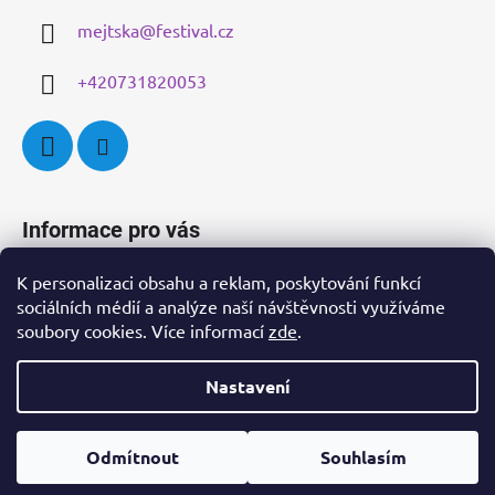
a
c
mejtska
@
festival.cz
t
í
p
í
+420731820053
r
v
k
y
v
ý
Informace pro vás
p
i
Všeobecné obchodní podmínky
K personalizaci obsahu a reklam, poskytování funkcí
s
sociálních médií a analýze naší návštěvnosti využíváme
u
Zásady ochrany osobních údajů
soubory cookies. Více informací
zde
.
Vzorový formulář pro odstoupení od smlouvy
Nastavení
Vytvořil Shoptet
Odmítnout
Souhlasím
Copyright 2026
Pražské jaro
. Všechna práva vyhrazena.
Upravit nastavení cookies