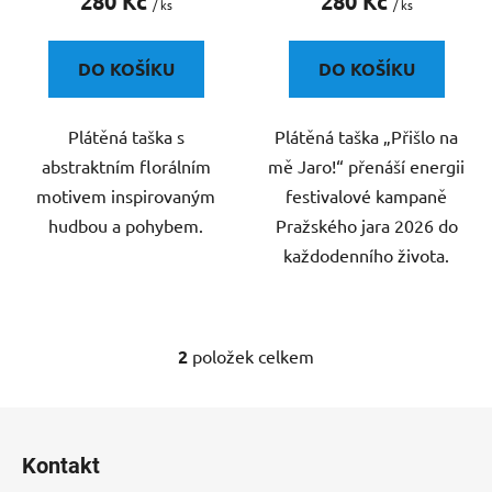
280 Kč
280 Kč
/ ks
/ ks
t
ů
DO KOŠÍKU
DO KOŠÍKU
Plátěná taška s
Plátěná taška „Přišlo na
abstraktním florálním
mě Jaro!“ přenáší energii
motivem inspirovaným
festivalové kampaně
hudbou a pohybem.
Pražského jara 2026 do
každodenního života.
2
položek celkem
O
v
l
Z
á
á
d
Kontakt
p
a