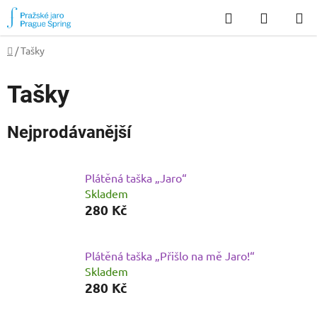
Přejít
Hledat
NÁKUP
na
KOŠÍK
obsah
Domů
/
Tašky
Tašky
Nejprodávanější
Plátěná taška „Jaro“
Skladem
280 Kč
Plátěná taška „Přišlo na mě Jaro!“
Skladem
280 Kč